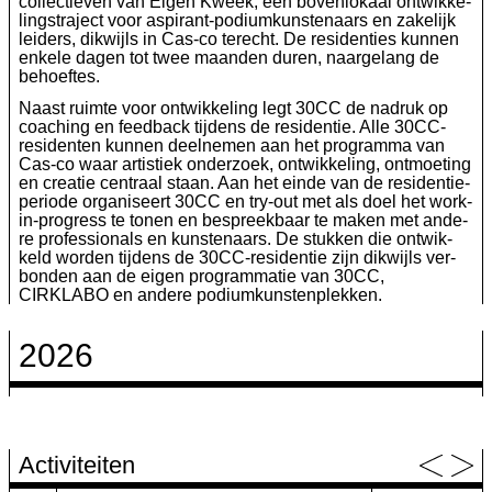
col­lec­tie­ven van Eigen Kweek, een boven­lo­kaal ont­wik­ke­
lingstra­ject voor aspi­rant-podi­um­kun­ste­naars en zake­lijk
lei­ders, dik­wijls in Cas-co terecht. De resi­den­ties kun­nen
enke­le dagen tot twee maan­den duren, naar­ge­lang de
behoeftes.
Naast ruim­te voor ont­wik­ke­ling legt
30
CC
de nadruk op
coa­ching en feed­back tij­dens de resi­den­tie. Alle
30
CC-
resi­den­ten kun­nen deel­ne­men aan het pro­gram­ma van
Cas-co waar artis­tiek onder­zoek, ont­wik­ke­ling, ont­moe­ting
en cre­a­tie cen­traal staan. Aan het ein­de van de resi­den­tie­
pe­ri­o­de orga­ni­seert
30
CC
en try-out met als doel het work-
in-pro­gress te tonen en bespreek­baar te maken met ande­
re pro­fes­si­o­nals en kun­ste­naars. De stuk­ken die ont­wik­
keld wor­den tij­dens de
30
CC-resi­den­tie zijn dik­wijls ver­
bon­den aan de eigen pro­gram­ma­tie van
30
CC
,
CIRKLABO
en ande­re podiumkunstenplekken.
2026
Activiteiten