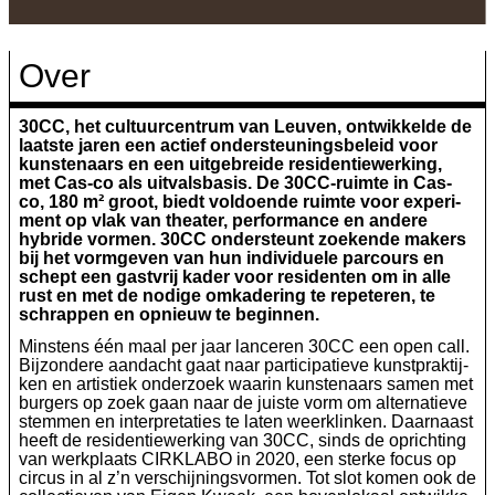
Over
30
CC
, het cul­tuur­cen­trum van Leuven, ont­wik­kel­de de
laat­ste jaren een actief onder­steu­nings­be­leid voor
kun­ste­naars en een uit­ge­brei­de resi­den­tie­wer­king,
met Cas-co als uit­vals­ba­sis. De
30
CC-ruim­te in Cas-
co,
180
m² groot, biedt vol­doen­de ruim­te voor expe­ri­
ment op vlak van the­a­ter, per­for­man­ce en ande­re
hybri­de vor­men.
30
CC
onder­steunt zoe­ken­de makers
bij het vorm­ge­ven van hun indi­vi­du­e­le par­cours en
schept een gast­vrij kader voor resi­den­ten om in alle
rust en met de nodi­ge omka­de­ring te repe­te­ren, te
schrap­pen en opnieuw te beginnen.
Minstens één maal per jaar lan­ce­ren
30
CC
een open call.
Bijzondere aan­dacht gaat naar par­ti­ci­pa­tie­ve kunst­prak­tij­
ken en artis­tiek onder­zoek waar­in kun­ste­naars samen met
bur­gers op zoek gaan naar de juis­te vorm om alter­na­tie­ve
stem­men en inter­pre­ta­ties te laten weer­klin­ken. Daarnaast
heeft de resi­den­tie­wer­king van
30
CC
, sinds de oprich­ting
van werk­plaats
CIRKLABO
in
2020
, een ster­ke focus op
cir­cus in al z’n ver­schij­nings­vor­men. Tot slot komen ook de