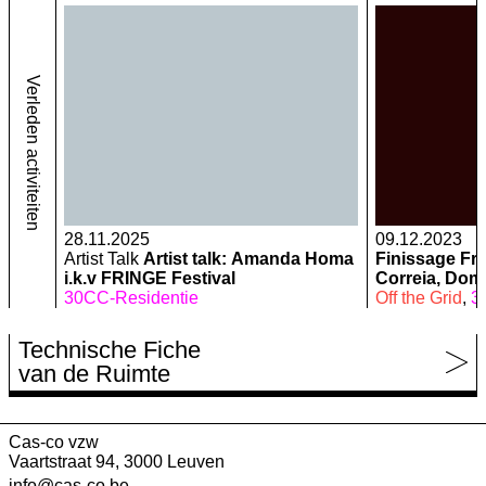
Verleden activiteiten
28.11.2025
09.12.2023
Artist Talk
Artist talk: Amanda Homa
Finissage Fri
i.k.v FRINGE Festival
Correia, Domi
30CC-Residentie
Government, 
Off the Grid
,
3
Antoinette Ja
Technische Fiche
van de Ruimte
Cas-co vzw
Vaartstraat 94, 3000 Leuven
info@cas-co.be